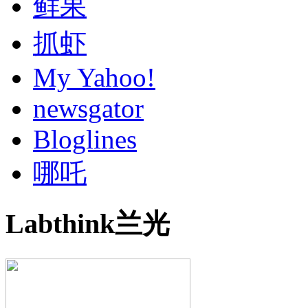
鲜果
抓虾
My Yahoo!
newsgator
Bloglines
哪吒
Labthink兰光