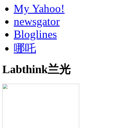
My Yahoo!
newsgator
Bloglines
哪吒
Labthink兰光