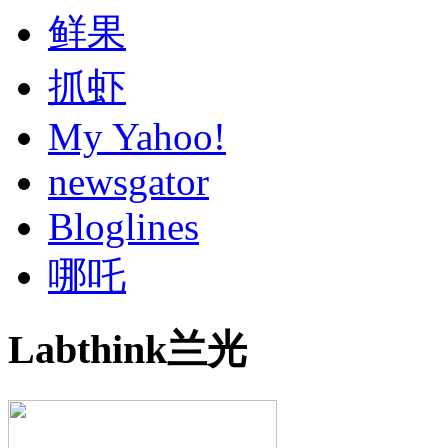
鲜果
抓虾
My Yahoo!
newsgator
Bloglines
哪吒
Labthink兰光