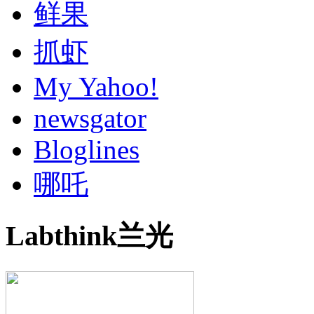
鲜果
抓虾
My Yahoo!
newsgator
Bloglines
哪吒
Labthink兰光