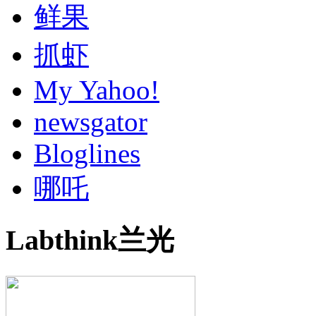
鲜果
抓虾
My Yahoo!
newsgator
Bloglines
哪吒
Labthink兰光