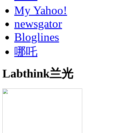
My Yahoo!
newsgator
Bloglines
哪吒
Labthink兰光