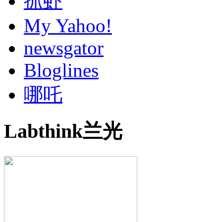
抓虾
My Yahoo!
newsgator
Bloglines
哪吒
Labthink兰光