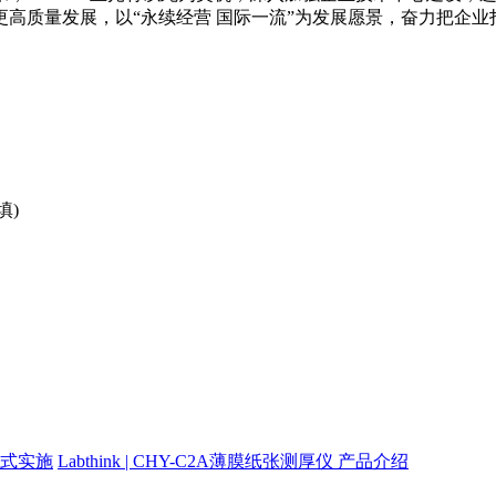
高质量发展，以“永续经营 国际一流”为发展愿景，奋力把企
填)
正式实施
Labthink | CHY-C2A薄膜纸张测厚仪 产品介绍