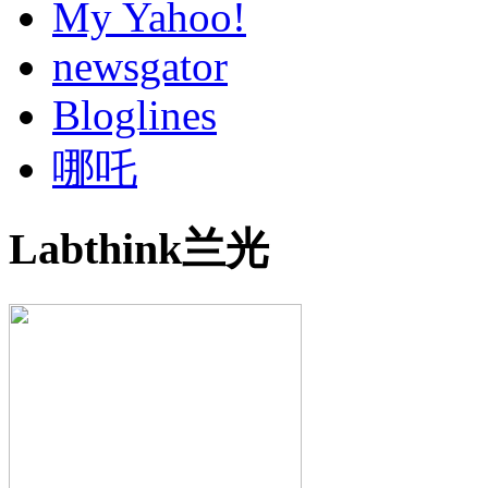
My Yahoo!
newsgator
Bloglines
哪吒
Labthink兰光