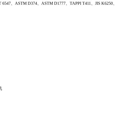
T 6547、ASTM D374、ASTM D1777、TAPPI T411、JIS K6250、JI
机