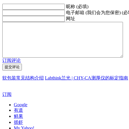
昵称 (必填)
电子邮箱 (我们会为您保密) (必
网址
订阅评论
软包装常见结构介绍
Labthink兰光 | CHY-CA测厚仪的标定指南
订阅
Google
有道
鲜果
抓虾
My Yahoo!