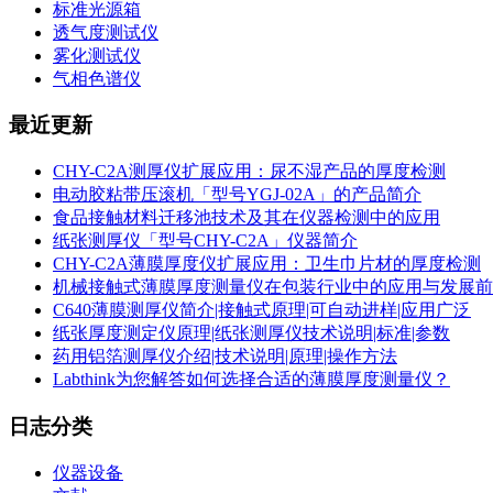
标准光源箱
透气度测试仪
雾化测试仪
气相色谱仪
最近更新
CHY-C2A测厚仪扩展应用：尿不湿产品的厚度检测
电动胶粘带压滚机「型号YGJ-02A」的产品简介
食品接触材料迁移池技术及其在仪器检测中的应用
纸张测厚仪「型号CHY-C2A」仪器简介
CHY-C2A薄膜厚度仪扩展应用：卫生巾片材的厚度检测
机械接触式薄膜厚度测量仪在包装行业中的应用与发展前
C640薄膜测厚仪简介|接触式原理|可自动进样|应用广泛
纸张厚度测定仪原理|纸张测厚仪技术说明|标准|参数
药用铝箔测厚仪介绍|技术说明|原理|操作方法
Labthink为您解答如何选择合适的薄膜厚度测量仪？
日志分类
仪器设备