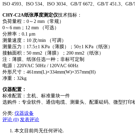
ISO 4593、ISO 534、ISO 3034、GB/T 6672、GB/T 451.3、GB/
CHY-C2A纸张厚度测定仪
技术指标：
负荷量程：0～2 mm（常规）
0～6 mm；12 mm （可选）
分辨率：0.1 μm
测量速度：10 次/min （可调）
测量压力：17.5±1 KPa（薄膜）；50±1 KPa（纸张）
接触面积：50 mm2（薄膜）；200 mm2（纸张）
注：薄膜、纸张任选一种；非标可定制
电源：220VAC 50Hz / 120VAC 60Hz
外形尺寸：461mm(L)×334mm(W)×357mm(H)
净重：32kg
仪器配置：
标准配置：主机、标准量块一件
选购件：专业软件、通信电缆、测量头、配重砝码、微型打印
分类:
仪器设备
评论 (0)
发表评论
本文目前尚无任何评论.