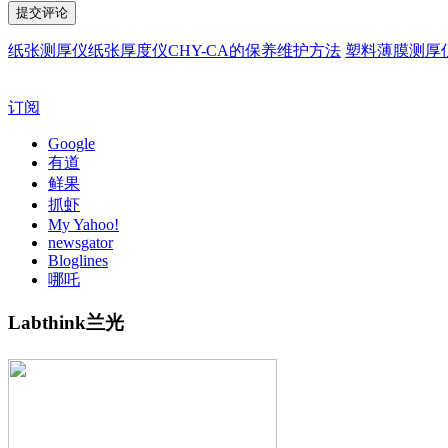
纸张测厚仪纸张厚度仪CHY-CA的保养维护方法
塑料薄膜测厚
订阅
Google
有道
鲜果
抓虾
My Yahoo!
newsgator
Bloglines
哪吒
Labthink兰光