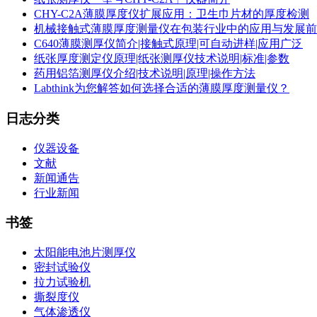
CHY-C2A薄膜厚度仪扩展应用：卫生巾片材的厚度检测
机械接触式薄膜厚度测量仪在包装行业中的应用与发展前
C640薄膜测厚仪简介|接触式原理|可自动进样|应用广泛
纸张厚度测定仪原理|纸张测厚仪技术说明|标准|参数
药用铝箔测厚仪介绍|技术说明|原理|操作方法
Labthink为您解答如何选择合适的薄膜厚度测量仪？
日志分类
仪器设备
文献
新闻通告
行业新闻
书签
太阳能电池片测厚仪
密封试验仪
拉力试验机
撕裂度仪
气体渗透仪