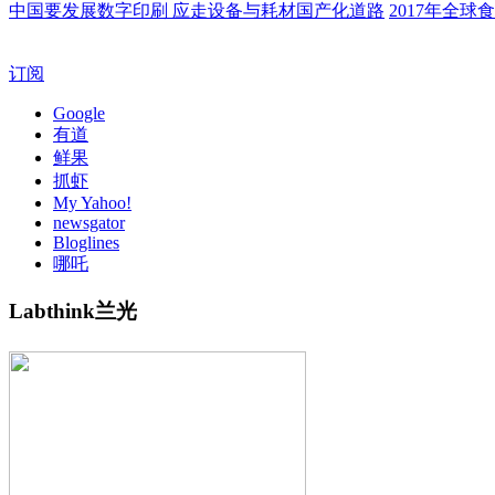
中国要发展数字印刷 应走设备与耗材国产化道路
2017年全
订阅
Google
有道
鲜果
抓虾
My Yahoo!
newsgator
Bloglines
哪吒
Labthink兰光