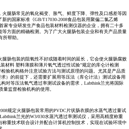
火腿肠常见的氧化褐变、胀气、鲜度下降、弹性及口感差等因
标准《GB/T17030-2008食品包装用聚偏二氯乙烯
国内首家专业研发生产食品包装材料检测仪器的企业，拥有二十多
能等方面的精确检测。为了广大火腿肠包装企业和有关产品质量
作有所帮助。
腿肠包装的阻氧性不好或随着时间的延长，它会使火腿肠腐败
89 包装材料 塑料薄膜和薄片氧气透过性试验”规定的库仑计检测
督检验机构格外注意试验方法与测试原理的问题。尤其是产品质
要求）的前提下，还需要扩展用等压法（库仑计法）测试设备用
等压法氧气透过率测试设备的需求，Labthink兰光将国际
品质量监督检验机构的使用。
008规定火腿肠包装常用的PVDC片状肠衣膜的水蒸气透过量试
Labthink兰光的W3/030水蒸汽透过率测试仪，采用高精度称重
与称重技术联合设计并配合计算机控制技术，实现在试验环境中
求。