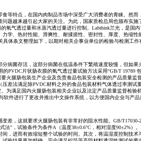
食等特点，在国内肉制品市场中深受广大消费者的青睐。然而，
题越来越引起大家的关注。为此，国家质检总局也颁布实施了新的国家
的氧气透过量和水蒸汽透过量进行控制。Labthink兰光，是
、力学、热封性能、滑爽性、耐揉搓性、密封性、厚度、热缩性
将标准相关具体条文整理如下，以期对相关企事业单位的检验与检测工
分病菌存活，这部分病菌在低温条件下繁殖速度较慢，但如果火
装常用的PVDC片状肠衣膜的氧气透过量试验方法采用“GB/T 197
验需要火腿肠包装生产企业及负责食品包装安全检测的产品质量监
（压差法满足除PVDC材料之外的食品包装材料气体透过率测试
。为满足国内火腿肠包装相关企业以及法定产品质量监督检验机构对
”的硬件与软件进行了更改并推出中文操作系统，以方便国内企业与产
这就要求火腿肠包装有非常好的阻水性能。GB/T17030-2
式法”，试验条件为条件A（温度38±0.6°C，相对湿度90±2%）。
时间，进而有效缩短整个试验的时间。其次，将温湿度控制技术
，试验结果更加精确，完全满足铝箔等高阻材料透湿性测试的要