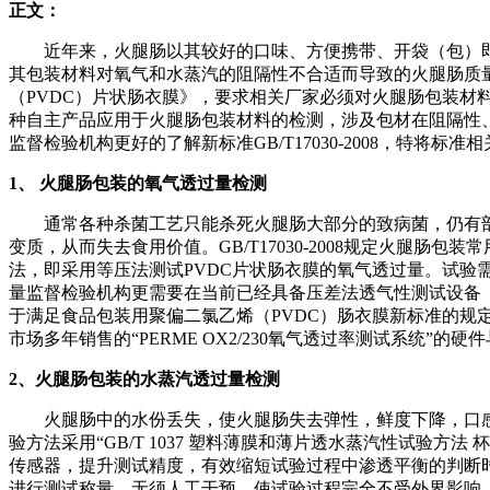
正文：
近年来，火腿肠以其较好的口味、方便携带、开袋（包）即
其包装材料对氧气和水蒸汽的阻隔性不合适而导致的火腿肠质量问
（PVDC）片状肠衣膜》，要求相关厂家必须对火腿肠包装材料
种自主产品应用于火腿肠包装材料的检测，涉及包材在阻隔性
监督检验机构更好的了解新标准GB/T17030-2008，特
1、
火腿肠包装的氧气透过量检测
通常各种杀菌工艺只能杀死火腿肠大部分的致病菌，仍有部
变质，从而失去食用价值。GB/T17030-2008规定火腿肠包
法，即采用等压法测试PVDC片状肠衣膜的氧气透过量。试
量监督检验机构更需要在当前已经具备压差法透气性测试设备
于满足食品包装用聚偏二氯乙烯（PVDC）肠衣膜新标准的规定
市场多年销售的“PERME OX2/230氧气透过率测试系统
2
、
火腿肠包装的水蒸汽透过量检测
火腿肠中的水份丢失，使火腿肠失去弹性，鲜度下降，口感变差，
验方法采用“GB/T 1037 塑料薄膜和薄片透水蒸汽性试验方法 杯
传感器，提升测试精度，有效缩短试验过程中渗透平衡的判断
进行测试称量，无须人工干预，使试验过程完全不受外界影响