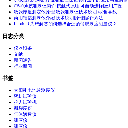
C640薄膜测厚仪简介|接触式原理|可自动进样|应用广泛
纸张厚度测定仪原理|纸张测厚仪技术说明|标准|参数
药用铝箔测厚仪介绍|技术说明|原理|操作方法
Labthink为您解答如何选择合适的薄膜厚度测量仪？
日志分类
仪器设备
文献
新闻通告
行业新闻
书签
太阳能电池片测厚仪
密封试验仪
拉力试验机
撕裂度仪
气体渗透仪
测厚仪
测厚仪